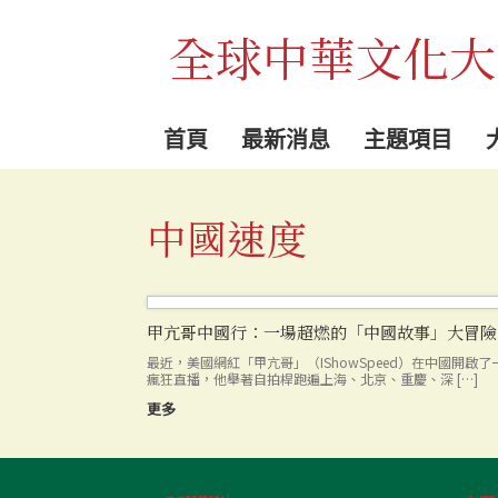
Skip
to
全球中華文化大
content
首頁
最新消息
主題項目
中國速度
甲亢哥中國行：一場超燃的「中國故事」大冒險
最近，美國網紅「甲亢哥」（IShowSpeed）在中國開啟了
瘋狂直播，他舉著自拍桿跑遍上海、北京、重慶、深 […]
更多