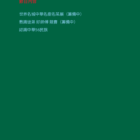
節目內容
世界名城中華名廚名菜展（籌備中）
教識徒弟 好師傅 競賽（籌備中）
認識中華56民族