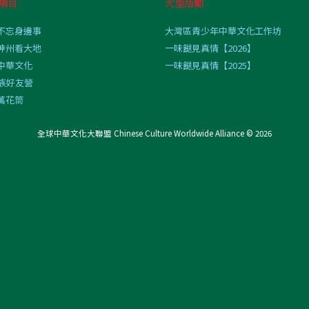
項目
大型活動
不忘身邊事
大灣區青少年中華文化工作坊
神州看大地
一味餸見真情【2026】
中華文化
一味餸見真情【2025】
民族好友營
萬花筒
全球中華文化大聯盟 Chinese Culture Worldwide Alliance © 2026