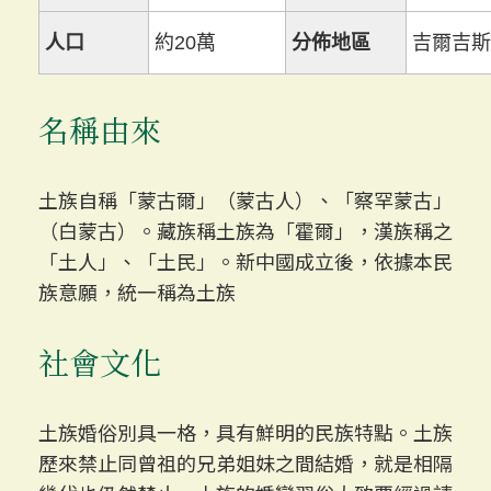
人口
約20萬
分佈地區
吉爾吉斯
名稱由來
土族自稱「蒙古爾」（蒙古人）、「察罕蒙古」
（白蒙古）。藏族稱土族為「霍爾」，漢族稱之
「土人」、「土民」。新中國成立後，依據本民
族意願，統一稱為土族
社會文化
土族婚俗別具一格，具有鮮明的民族特點。土族
歷來禁止同曾祖的兄弟姐妹之間結婚，就是相隔