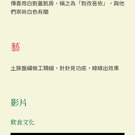
傳喜用白氈蓋氈房，稱之為「勃孜吾依」，與他
們崇尚白色有關
藝
土族盤繡做工精細，針針見功底，線線出效果
影片
飲食文化