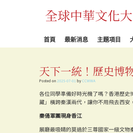
Skip
to
全球中華文化大
content
首頁
最新消息
主題項目
天下一統！歷史博
Posted on
2025-07-01
by
CCWWA
各位同學準備好時光機了嗎？香港歷史
藏」橫跨秦漢兩代，讓你不用飛去西安
秦俑軍團現身香江
展廳最吸睛的莫過於三尊國家一級文物