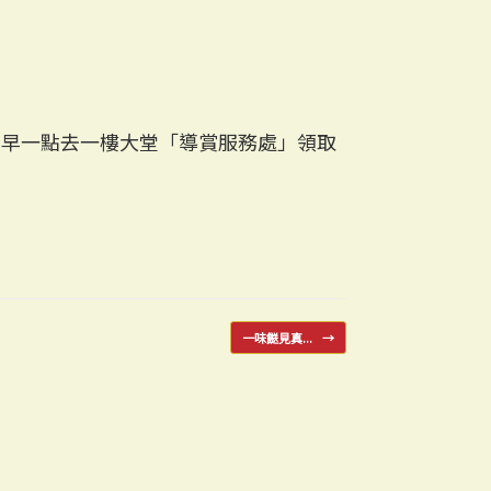
得早一點去一樓大堂「導賞服務處」領取
一味餸見真...
→