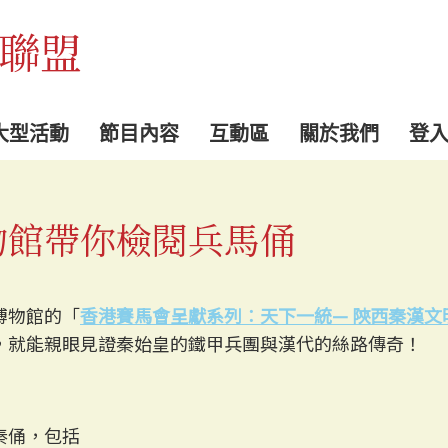
聯盟
大型活動
節目內容
互動區
關於我們
登
物館帶你檢閱兵馬俑
博物館的「
香港賽馬會呈獻系列︰天下一統— 陝西秦漢文
，就能親眼見證秦始皇的鐵甲兵團與漢代的絲路傳奇！
秦俑，包括