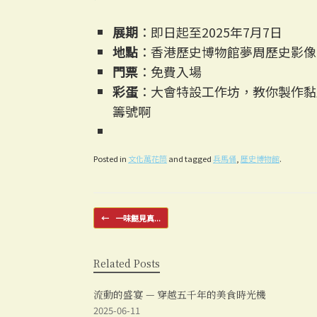
展期
：即日起至2025年7月7日
地點
：香港歷史博物館夢周歷史影像
門票
：免費入場
彩蛋
：大會特設工作坊，教你製作黏
籌號啊
Posted in
文化萬花筒
and tagged
兵馬俑
,
歷史博物館
.
Post navigation
←
一味餸見真...
Related Posts
流動的盛宴 — 穿越五千年的美食時光機
2025-06-11