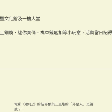
暨文化館及一樓大堂
土銅鏡、迷你秦俑、襟章鏡匙扣等小玩意，活動當日記
電影《哪吒2》的結界獸與三星堆的「外星人」是親
戚？！