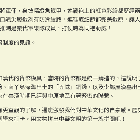
將軍俑，身披精緻魚鱗甲，連戰袍上的紅色彩繪都歷經
口翹尖履還刻有防滑紋路，連鞋底細節都完美還原，讓
推測是秦代軍樂隊成員，打仗時為同袍助威！
事制度的見證。
如漢代的貨幣模具，當時的貨幣都是統一鑄造的，這說明
笏、南丫島深灣出土的「五銖」銅錢，以及李鄭屋漢墓出土
港在秦漢時期已經與中原地區有著緊密的聯繫。
有更直觀的了解，還能激發我們對中華文化的自豪感。歷
同學來打卡，用文物拼出中華文明的第一塊拼圖吧！