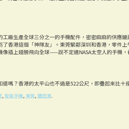
的工廠生產全球三分之一的手機配件，密密麻麻的供應鏈
虧了香港這個「神隊友」。東莞緊鄰深圳和香港，零件上
像插上翅膀飛向全球——說不定連NASA太空人的手機
你知道嗎？香港的太平山也不過是522公尺，即疊起來比十
堡
,
智能手機
,
東莞
,
鹽田港
.