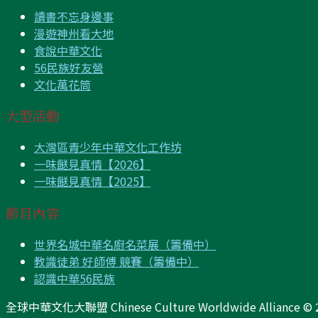
讀書不忘身邊事
漫遊神州看大地
食說中華文化
56民族好友營
文化萬花筒
大型活動
大灣區青少年中華文化工作坊
一味餸見真情【2026】
一味餸見真情【2025】
節目內容
世界名城中華名廚名菜展（籌備中）
教識徒弟 好師傅 競賽（籌備中）
認識中華56民族
全球中華文化大聯盟 Chinese Culture Worldwide Alliance © 