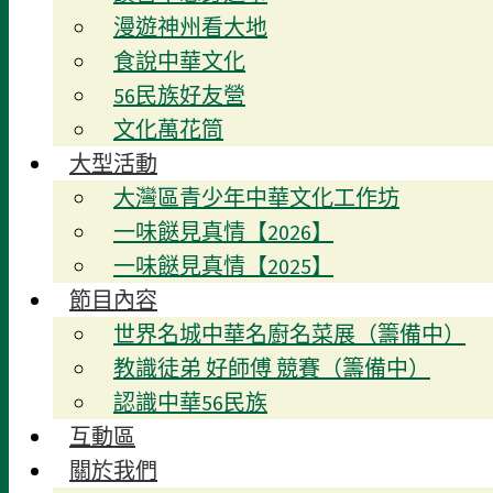
漫遊神州看大地
食說中華文化
56民族好友營
文化萬花筒
大型活動
大灣區青少年中華文化工作坊
一味餸見真情【2026】
一味餸見真情【2025】
節目內容
世界名城中華名廚名菜展（籌備中）
教識徒弟 好師傅 競賽（籌備中）
認識中華56民族
互動區
關於我們