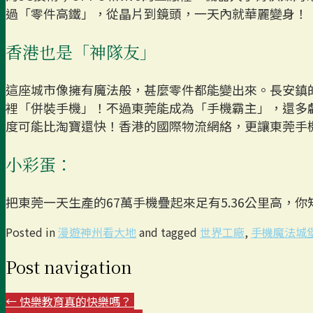
過「零件高鐵」，從晶片到鏡頭，一天內就華麗變身！
香港也是「神隊友」
這座城市像擁有魔法般，甚麼零件都能變出來。長安鎮
裡「併裝手機」！不過東莞能成為「手機霸主」，還多
度可能比淘寶還快！香港的國際物流網絡，更讓東莞手機
小彩蛋：
把東莞一天生產的67萬手機疊起來足有5.36公里高，
Posted in
漫遊神州看大地
and tagged
世界工廠
,
手機魔法城
Post navigation
←
快樂教育真的快樂嗎？