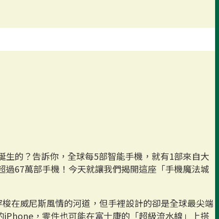
誕生的？告訴你，全球每5部智能手機，就有1部來自大
超過67萬部手機！今天就讓我們揭開這座「手機魔法城
艇穿梭在威尼斯風情的河道，但手裡設計的卻是全球最尖端
的iPhone，零件也可能在富士康的「超級流水線」上搭