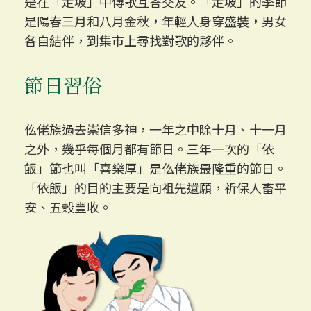
是在「走坡」中傳歌互答交友。「走坡」的季節
是陽春三月和八月金秋，年輕人身穿盛裝，男女
各自結伴，到集市上尋找對歌的夥伴。
節日習俗
仫佬族過去崇信多神，一年之中除十月、十一月
之外，幾乎每個月都有節日。三年一次的「依
飯」節也叫「喜樂厚」是仫佬族最隆重的節日。
「依飯」的目的主要是向祖先還願，祈保人畜平
安、五穀豐收。